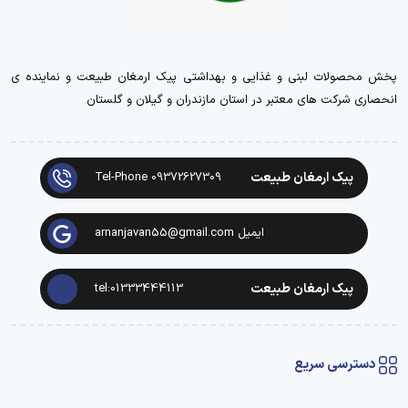
پخش محصولات لبنی و غذایی و بهداشتی پیک ارمغان طبیعت و نماینده ی
انحصاری شرکت های معتبر در استان مازندران و گیلان و گلستان
پیک ارمغان طبیعت
Tel-Phone 09372627309
ایمیل arnanjavan55@gmail.com
پیک ارمغان طبیعت
tel:01333444113
دسترسی سریع