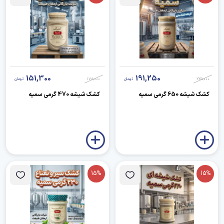
151,300
191,250
225,000
تومان
178,000
تومان
کشک شیشه 650 گرمی سمیه
کشک شیشه 470 گرمی سمیه
15%
15%