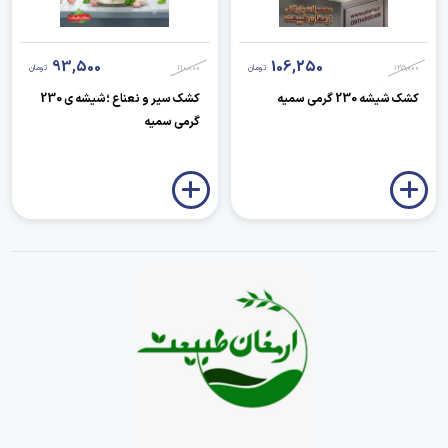
93,500
106,250
125,000
تومان
110,000
تومان
کشک شیشه 230 گرمی سمیه
کشک سیر و نعناع ؛شیشه ی 230
گرمی سمیه