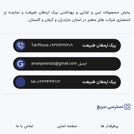
پخش محصولات لبنی و غذایی و بهداشتی پیک ارمغان طبیعت و نماینده ی
انحصاری شرکت های معتبر در استان مازندران و گیلان و گلستان
پیک ارمغان طبیعت
Tel-Phone 09372627309
ایمیل arnanjavan55@gmail.com
پیک ارمغان طبیعت
tel:01333444113
دسترسی سریع
پرطرفدار ها
صفحه اصلی
تماس با ما