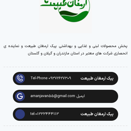
پخش محصولات لبنی و غذایی و بهداشتی پیک ارمغان طبیعت و نماینده ی
انحصاری شرکت های معتبر در استان مازندران و گیلان و گلستان
پیک ارمغان طبیعت
Tel-Phone 09372627309
ایمیل arnanjavan55@gmail.com
پیک ارمغان طبیعت
tel:01333444113