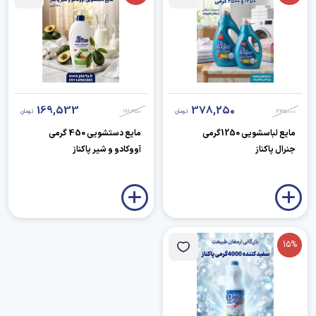
169,533
378,250
445,000
تومان
199,450
تومان
مایع لباسشویی 1250گرمی
مایع دستشویی 450 گرمی
جنرال پاکناز
آووکادو و شیر پاکناز
15%