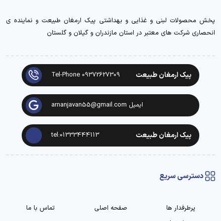
پخش محصولات لبنی و غذایی و بهداشتی پیک ارمغان طبیعت و نماینده ی
انحصاری شرکت های معتبر در استان مازندران و گیلان و گلستان
پیک ارمغان طبیعت
Tel-Phone 09372627309
ایمیل arnanjavan55@gmail.com
پیک ارمغان طبیعت
tel:01333444113
دسترسی سریع
پرطرفدار ها
صفحه اصلی
تماس با ما