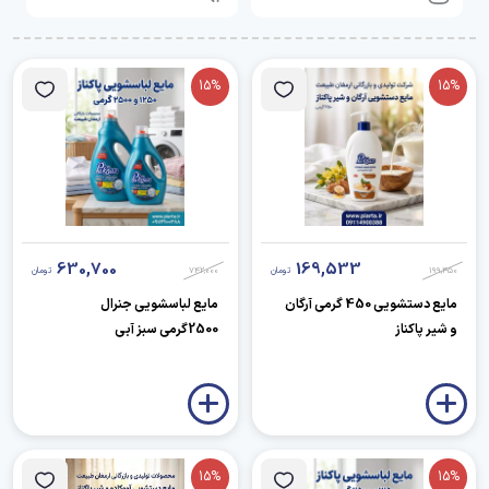
15%
15%
630,700
169,533
199,450
تومان
742,000
تومان
مایع دستشویی 450 گرمی آرگان
مایع لباسشویی جنرال
و شیر پاکناز
2500گرمی سبز آبی
15%
15%