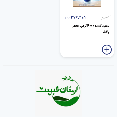
276,208
324,950
تومان
سفید کننده 4000گرمی معطر
پاکناز