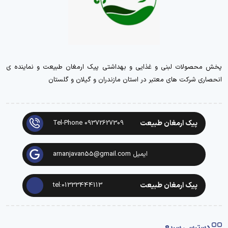
پخش محصولات لبنی و غذایی و بهداشتی پیک ارمغان طبیعت و نماینده ی
انحصاری شرکت های معتبر در استان مازندران و گیلان و گلستان
پیک ارمغان طبیعت
Tel-Phone 09372627309
ایمیل arnanjavan55@gmail.com
پیک ارمغان طبیعت
tel:01333444113
دسترسی سریع